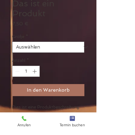
Das ist ein
Produkt
Preis
7,50 €
Größe
*
Anzahl
*
In den Warenkorb
Dies ist eine Produktbeschreibung. 
Hier können Sie Details zu Ihrem 
Produkt hinzufügen - z. B. 
Anrufen
Termin buchen
Informationen zu Größen und 