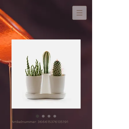
Artikelnummer: 366615376135191